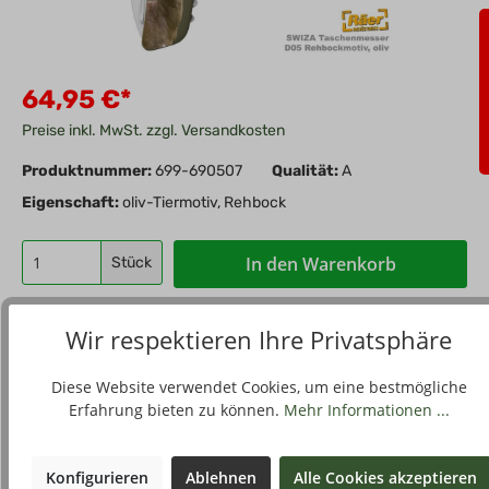
64,95 €*
Preise inkl. MwSt. zzgl. Versandkosten
Produktnummer:
699-690507
Qualität:
A
Eigenschaft:
oliv-Tiermotiv, Rehbock
In den Warenkorb
Stück
Zum Merkzettel hinzufügen
Wir respektieren Ihre Privatsphäre
Diese Website verwendet Cookies, um eine bestmögliche
Erfahrung bieten zu können.
Mehr Informationen ...
Beschreibung
Mit der SWIZA D05 Jagd-Kollektion erweitert SWIZA sein
Konfigurieren
Ablehnen
Alle Cookies akzeptieren
attraktives Taschenmessersortiment. Die robuste Säge aus