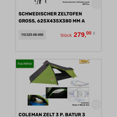
SCHWEDISCHER ZELTOFEN
GROSS, 625X435X380 MM A
00
279
€
,
741325-08-000
Stück
frachtfrei
COLEMAN ZELT 3 P. BATUR 3