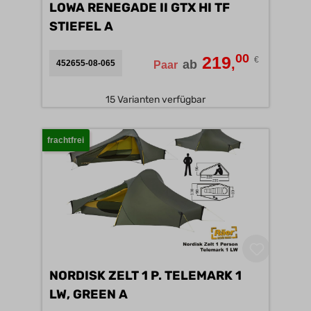
LOWA RENEGADE II GTX HI TF
STIEFEL A
00
219
€
,
ab
452655-08-065
Paar
15 Varianten verfügbar
frachtfrei
NORDISK ZELT 1 P. TELEMARK 1
LW, GREEN A