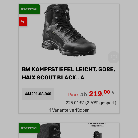
frachtfrei
%
BW KAMPFSTIEFEL LEICHT, GORE,
HAIX SCOUT BLACK.. A
00
219
€
,
ab
444291-08-040
Paar
225,01 €*
(2.67% gespart)
1 Variante verfügbar
frachtfrei