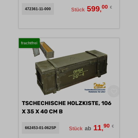
00
599
€
,
472361-11-000
Stück
frachtfrei
TSCHECHISCHE HOLZKISTE, 106
X 35 X 40 CM B
90
11
€
,
ab
662453-01-062SP
Stück