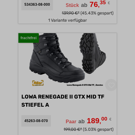
35
76
€
,
ab
534363-08-000
Stück
139,90 €*
(45.43% gespart)
1 Variante verfügbar
frachtfrei
LOWA RENEGADE II GTX MID TF
STIEFEL A
00
189
€
,
ab
45263-08-070
Paar
199,00 €*
(5.03% gespart)