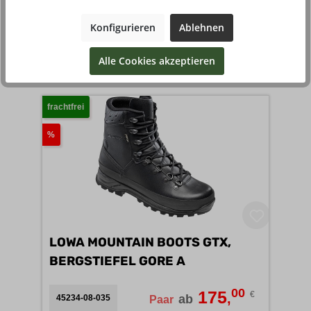
90
109
Konfigurieren
Ablehnen
,
ab
153012-08-902
Stück
€
Alle Cookies akzeptieren
7 Varianten verfügbar
frachtfrei
%
LOWA MOUNTAIN BOOTS GTX,
BERGSTIEFEL GORE A
00
175
€
,
ab
45234-08-035
Paar