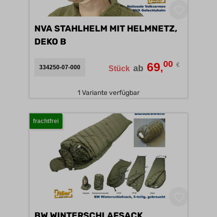
NVA STAHLHELM MIT HELMNETZ,
DEKO B
00
69
€
,
ab
334250-07-000
Stück
1 Variante verfügbar
frachtfrei
BW WINTERSCHLAFSACK