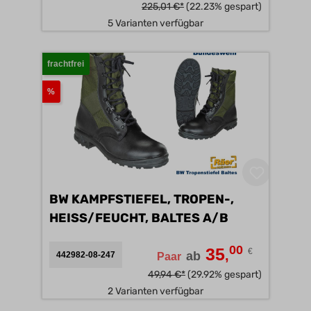
225,01 €*
(22.23% gespart)
5 Varianten verfügbar
frachtfrei
%
BW KAMPFSTIEFEL, TROPEN-,
HEISS/FEUCHT, BALTES A/B
00
35
€
,
ab
442982-08-247
Paar
49,94 €*
(29.92% gespart)
2 Varianten verfügbar