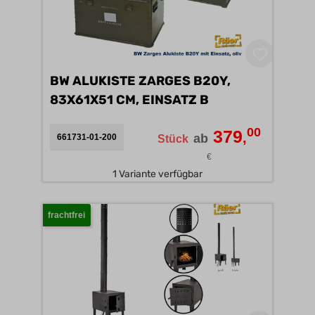
BW ALUKISTE ZARGES B20Y,
83X61X51 CM, EINSATZ B
00
379
,
ab
661731-01-200
Stück
€
1 Variante verfügbar
frachtfrei