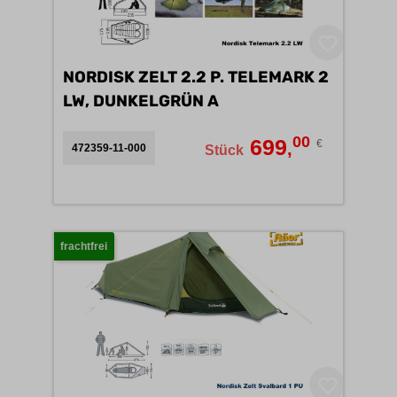
NORDISK ZELT 2.2 P. TELEMARK 2
LW, DUNKELGRÜN A
00
699
€
,
472359-11-000
Stück
frachtfrei