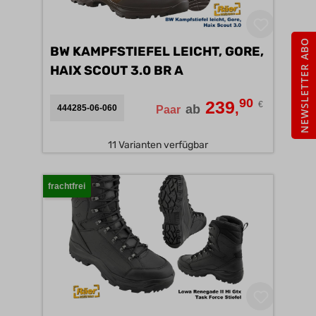
NEWSLETTER ABO
BW KAMPFSTIEFEL LEICHT, GORE,
HAIX SCOUT 3.0 BR A
90
239
€
,
ab
444285-06-060
Paar
11 Varianten verfügbar
frachtfrei