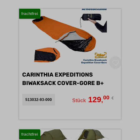
frachtfrei
CARINTHIA EXPEDITIONS
BIWAKSACK COVER-GORE B+
00
129
€
,
513032-93-000
Stück
frachtfrei