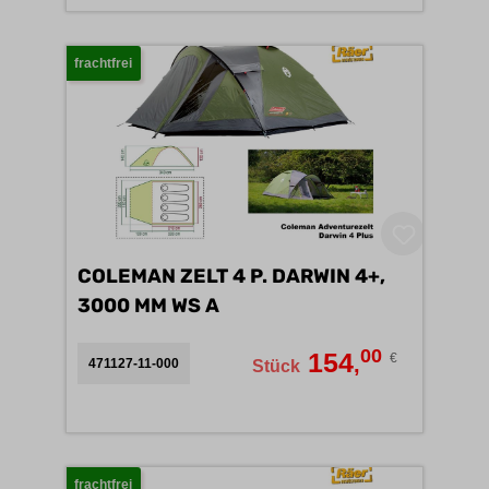
frachtfrei
COLEMAN ZELT 4 P. DARWIN 4+,
3000 MM WS A
00
154
€
,
471127-11-000
Stück
frachtfrei