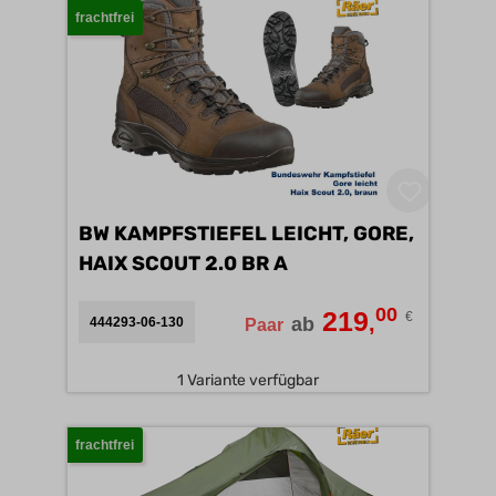
frachtfrei
BW KAMPFSTIEFEL LEICHT, GORE,
HAIX SCOUT 2.0 BR A
00
219
€
,
ab
444293-06-130
Paar
1 Variante verfügbar
frachtfrei