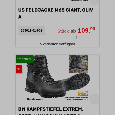
US FELDJACKE M65 GIANT, OLIV
A
90
109
,
ab
153011-01-902
Stück
€
6 Varianten verfügbar
frachtfrei
%
BW KAMPFSTIEFEL EXTREM,