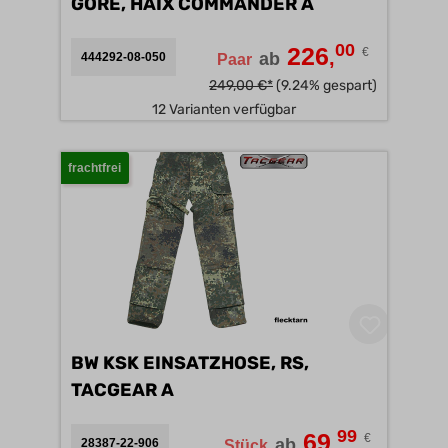
GORE, HAIX COMMANDER A
00
226
€
,
ab
444292-08-050
Paar
249,00 €*
(9.24% gespart)
12 Varianten verfügbar
frachtfrei
BW KSK EINSATZHOSE, RS,
TACGEAR A
99
69
€
,
ab
28387-22-906
Stück