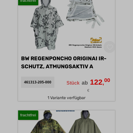
frachtfrei
BW REGENPONCHO ORIGINAI IR-
SCHUTZ, ATMUNGSAKTIV A
00
122
,
ab
461313-205-000
Stück
€
1 Variante verfügbar
frachtfrei