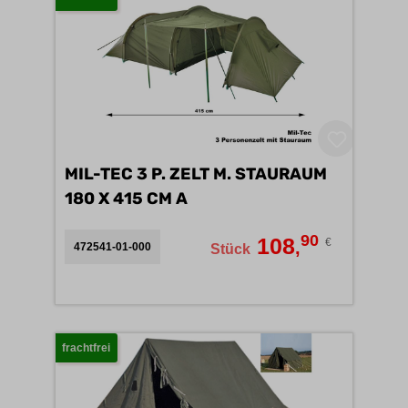
MIL-TEC 3 P. ZELT M. STAURAUM
180 X 415 CM A
90
108
€
,
472541-01-000
Stück
frachtfrei