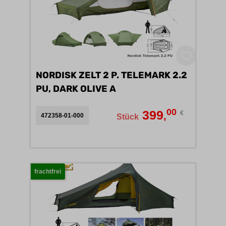
NORDISK ZELT 2 P. TELEMARK 2.2
PU, DARK OLIVE A
00
399
€
,
472358-01-000
Stück
frachtfrei