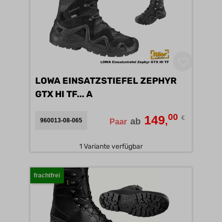
LOWA EINSATZSTIEFEL ZEPHYR
GTX HI TF... A
00
149
€
,
ab
960013-08-065
Paar
1 Variante verfügbar
frachtfrei