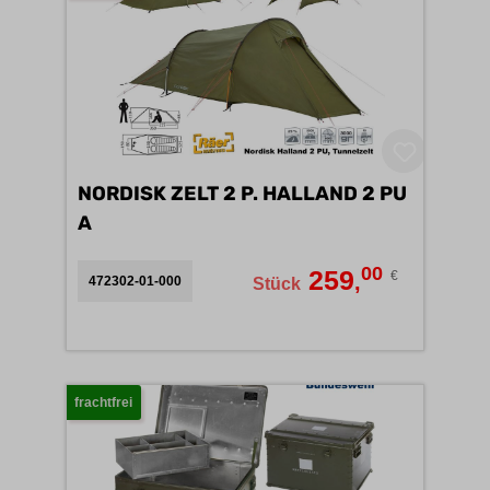
NORDISK ZELT 2 P. HALLAND 2 PU
A
00
259
€
,
472302-01-000
Stück
frachtfrei