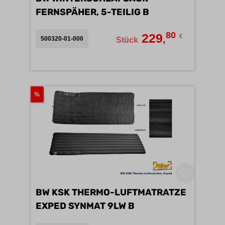
FERNSPÄHER, 5-TEILIG B
80
229
€
,
500320-01-000
Stück
%
BW KSK THERMO-LUFTMATRATZE
EXPED SYNMAT 9LW B