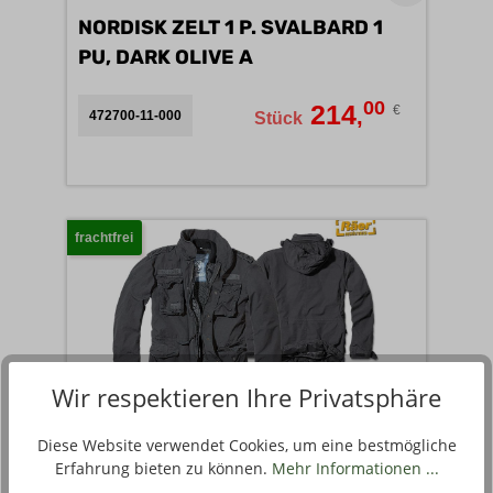
NORDISK ZELT 1 P. SVALBARD 1
PU, DARK OLIVE A
00
214
€
,
472700-11-000
Stück
frachtfrei
Wir respektieren Ihre Privatsphäre
Diese Website verwendet Cookies, um eine bestmögliche
US FELDJACKE M65 GIANT,
Erfahrung bieten zu können.
Mehr Informationen ...
SCHWARZ A