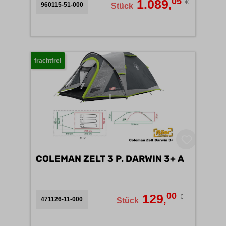
05
1.089
€
,
960115-51-000
Stück
frachtfrei
COLEMAN ZELT 3 P. DARWIN 3+ A
00
129
€
,
471126-11-000
Stück