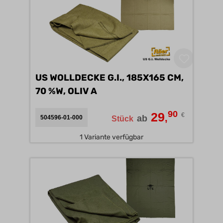
US WOLLDECKE G.I., 185X165 CM,
70 %W, OLIV A
90
29
€
,
ab
504596-01-000
Stück
1 Variante verfügbar