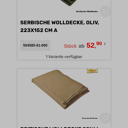
SERBISCHE WOLLDECKE, OLIV,
223X152 CM A
90
52
€
,
ab
504585-01-000
Stück
1 Variante verfügbar