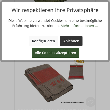
Wir respektieren Ihre Privatsphäre
US WOLLDECKE MEDICAL CORPS,
Diese Website verwendet Cookies, um eine bestmögliche
Erfahrung bieten zu können.
Mehr Informationen ...
65%W 235X175CM OLIV A
90
33
€
,
ab
504595-01-000
Stück
Konfigurieren
Ablehnen
1 Variante verfügbar
Alle Cookies akzeptieren