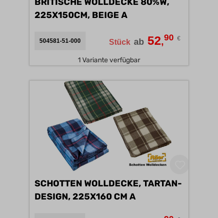
BRITISCHE WOLLDECKE 80%W,
225X150CM, BEIGE A
90
52
€
,
ab
504581-51-000
Stück
1 Variante verfügbar
SCHOTTEN WOLLDECKE, TARTAN-
DESIGN, 225X160 CM A