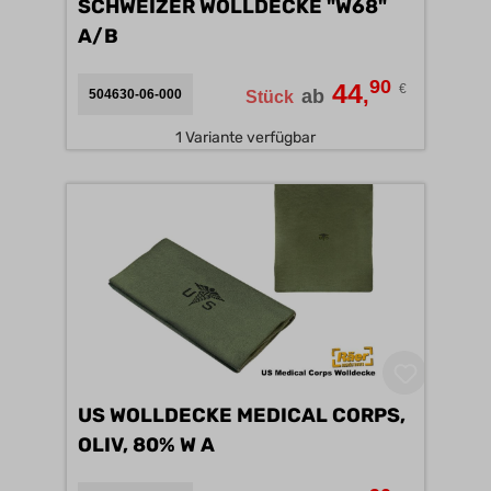
SCHWEIZER WOLLDECKE "W68"
A/B
90
44
€
,
ab
504630-06-000
Stück
1 Variante verfügbar
US WOLLDECKE MEDICAL CORPS,
OLIV, 80% W A