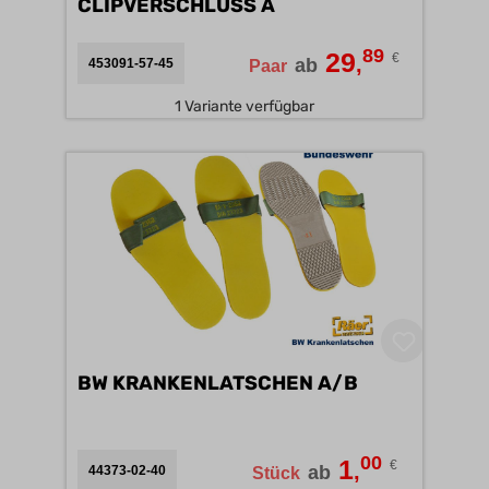
CLIPVERSCHLUSS A
89
29
€
,
ab
453091-57-45
Paar
1 Variante verfügbar
BW KRANKENLATSCHEN A/B
00
1
€
,
ab
44373-02-40
Stück