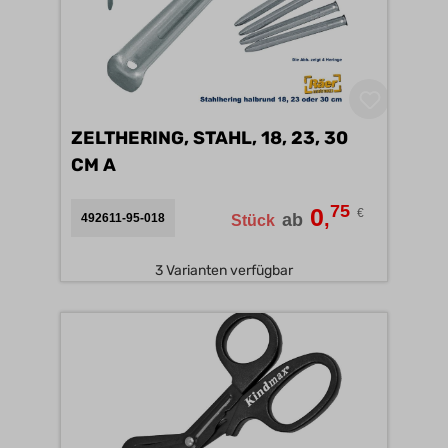
ZELTHERING, STAHL, 18, 23, 30
CM A
75
0
€
,
ab
492611-95-018
Stück
3 Varianten verfügbar