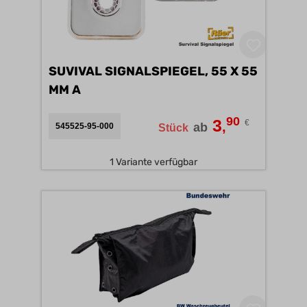
SUVIVAL SIGNALSPIEGEL, 55 X 55
MM A
90
3
€
,
ab
545525-95-000
Stück
1 Variante verfügbar