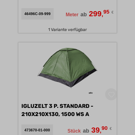
95
299
€
,
ab
46496C-09-999
Meter
1 Variante verfügbar
IGLUZELT 3 P. STANDARD -
210X210X130, 1500 WS A
90
39
€
,
ab
473670-01-000
Stück