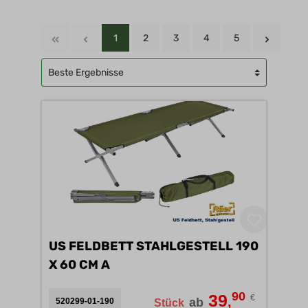
1
2
3
4
5
US FELDBETT STAHLGESTELL 190
X 60 CM A
90
39
€
,
ab
520299-01-190
Stück