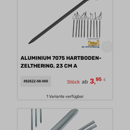
ALUMINIUM 7075 HARTBODEN-
ZELTHERING, 23 CM A
95
3
€
,
ab
492622-08-000
Stück
1 Variante verfügbar