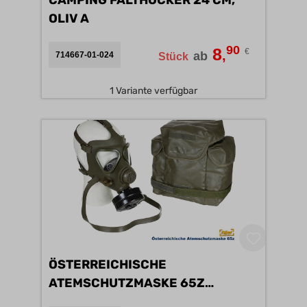
CAMPING FALTHOCKER 24 CM,
OLIV A
90
8
€
,
ab
714667-01-024
Stück
1 Variante verfügbar
ÖSTERREICHISCHE
ATEMSCHUTZMASKE 65Z
+TASCHE B