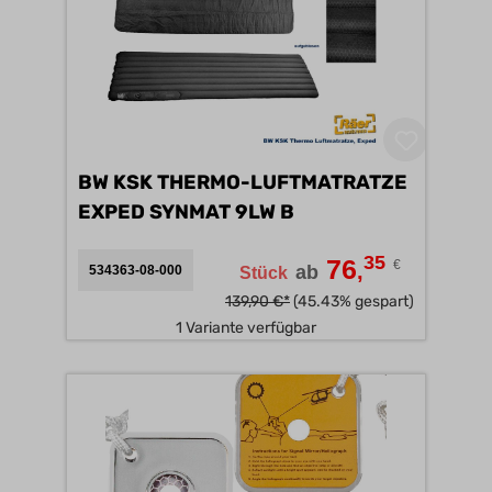
BW KSK THERMO-LUFTMATRATZE
EXPED SYNMAT 9LW B
35
76
€
,
ab
534363-08-000
Stück
139,90 €*
(45.43% gespart)
1 Variante verfügbar