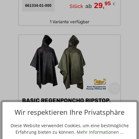
95
29
€
,
ab
661334-01-000
Stück
1 Variante verfügbar
BASIC REGENPONCHO RIPSTOP,
3000 MM WS, 260 G A
Wir respektieren Ihre Privatsphäre
90
19
€
,
Diese Website verwendet Cookies, um eine bestmögliche
ab
461624-01-000
Stück
Erfahrung bieten zu können.
Mehr Informationen ...