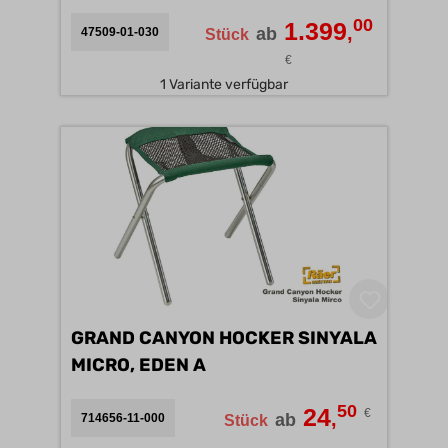
00
1.399
,
ab
47509-01-030
Stück
€
1 Variante verfügbar
GRAND CANYON HOCKER SINYALA
MICRO, EDEN A
50
24
€
,
ab
714656-11-000
Stück