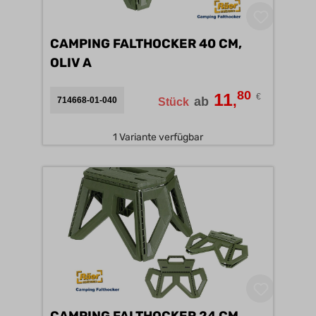
CAMPING FALTHOCKER 40 CM,
OLIV A
80
11
€
,
ab
714668-01-040
Stück
1 Variante verfügbar