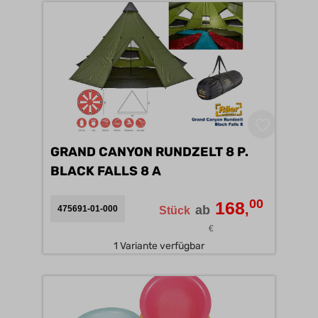
GRAND CANYON RUNDZELT 8 P.
BLACK FALLS 8 A
00
168
,
ab
475691-01-000
Stück
€
1 Variante verfügbar