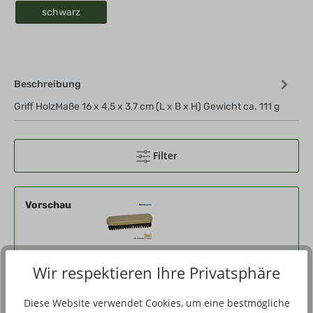
schwarz
Beschreibung
Griff HolzMaße 16 x 4,5 x 3,7 cm (L x B x H) Gewicht ca. 111 g
Filter
Vorschau
Produktnummer
443190-08-000
Wir respektieren Ihre Privatsphäre
Eigenschaften
schwarz, - Bürste, Ausrüstungspflege
Diese Website verwendet Cookies, um eine bestmögliche