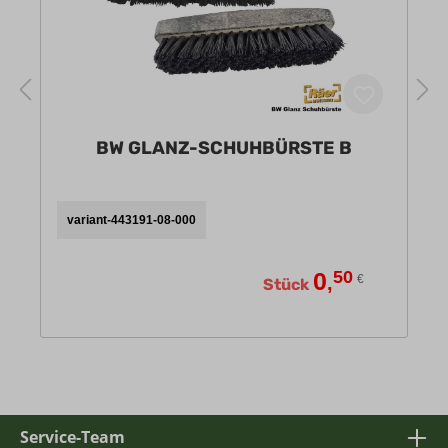
BW GLANZ-SCHUHBÜRSTE B
variant-443191-08-000
0
50
,
€
Stück
Service-Team