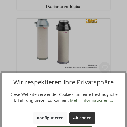
1 Variante verfügbar
KATADYN ERSATZFILTER FÜR
Wir respektieren Ihre Privatsphäre
POCKET A
Diese Website verwendet Cookies, um eine bestmögliche
00
219
Erfahrung bieten zu können.
Mehr Informationen ...
,
ab
670319-00-000
Stück
€
2 Varianten verfügbar
Konfigurieren
Ablehnen