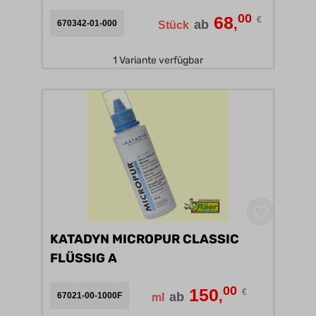
00
68
€
,
ab
670342-01-000
Stück
1 Variante verfügbar
KATADYN MICROPUR CLASSIC
FLÜSSIG A
Inhalt:
0.1 Liter
(150,00 €* / 1 Liter)
00
150
€
,
ab
67021-00-1000F
ml