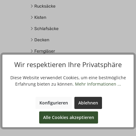
Rucksäcke
Kisten
Schlafsäcke
Decken
Ferngläser
Sonstiges
Wir respektieren Ihre Privatsphäre
Biwak, Camping
Diese Website verwendet Cookies, um eine bestmögliche
Erfahrung bieten zu können.
Mehr Informationen ...
Werkzeuge, Messer
Konfigurieren
Ablehnen
Filter
Alle Cookies akzeptieren