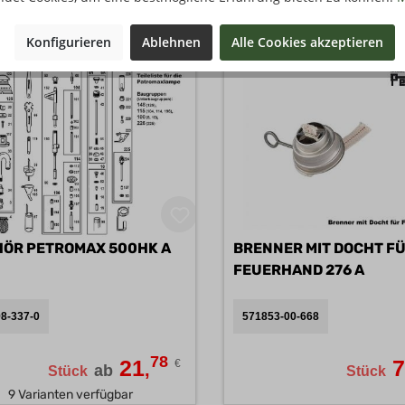
2 Varianten verfügbar
1 Variante verfügba
Konfigurieren
Ablehnen
Alle Cookies akzeptieren
ZUBEHÖR PETROMAX 500HK A
BRENNER MIT DOCHT F
FEUERHAND 276 A
8-337-0
571853-00-668
78
21
€
,
ab
Stück
Stück
9 Varianten verfügbar