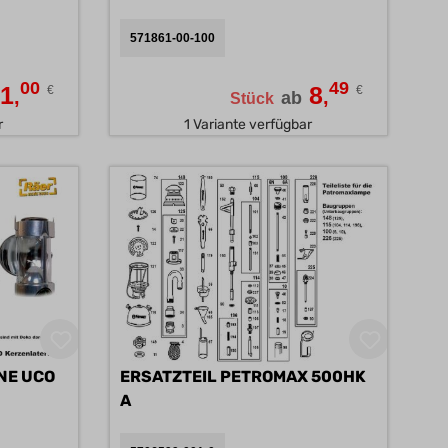
571861-00-100
00
49
1
8
€
€
,
,
ab
Stück
r
1 Variante verfügbar
NE UCO
ERSATZTEIL PETROMAX 500HK
A