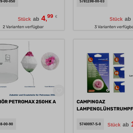
9-00-050
5781198-00-03
99
4
€
,
ab
ab
Stück
Stück
2 Varianten verfügbar
3 Varianten verfügb
ZUBEHÖR PETROMAX 250HK A
CAMPINGAZ
ab
8-00-90
5740097-S-0
Stück