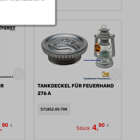
r
ÜR
TANKDECKEL FÜR FEUERHAND
276 A
571852-00-799
90
90
7
4
€
€
,
,
Stück