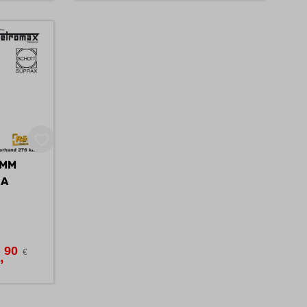
 MM
SUPRAX-SCHOTT, KLAR A
90
7
€
,