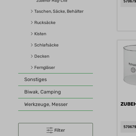
Zubehör Mag-Lite
570679
Taschen, Säcke, Behälter
Rucksäcke
Kisten
Schlafsäcke
Decken
Ferngläser
Sonstiges
Biwak, Camping
Werkzeuge, Messer
570679
Filter