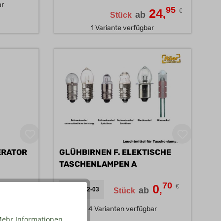
ar
95
24
€
,
ab
Stück
1 Variante verfügbar
ERATOR
GLÜHBIRNEN F. ELEKTISCHE
TASCHENLAMPEN A
70
0
€
,
ab
57179-02-03
Stück
4 Varianten verfügbar
95
38
€
,
ehr Informationen ...