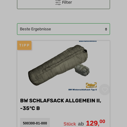
Filter
T I P P
BW SCHLAFSACK ALLGEMEIN II,
-35°C B
00
129
,
ab
500300-01-000
Stück