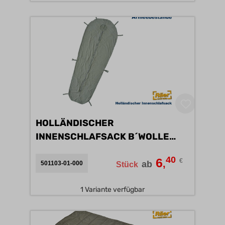
HOLLÄNDISCHER
INNENSCHLAFSACK B´WOLLE
OLIV B
40
6
€
,
ab
501103-01-000
Stück
1 Variante verfügbar