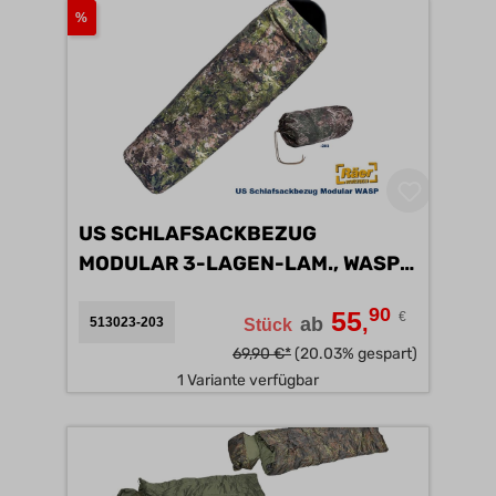
%
US SCHLAFSACKBEZUG
MODULAR 3-LAGEN-LAM., WASP
A
90
55
€
,
ab
513023-203
Stück
69,90 €*
(20.03% gespart)
1 Variante verfügbar