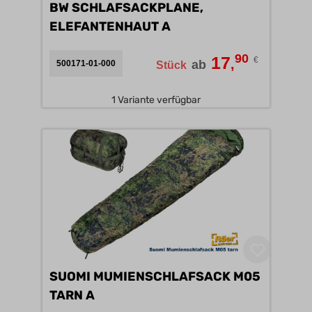
BW SCHLAFSACKPLANE,
ELEFANTENHAUT A
90
17
€
,
ab
500171-01-000
Stück
1 Variante verfügbar
SUOMI MUMIENSCHLAFSACK M05
TARN A