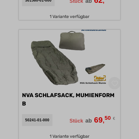
62
,
ab
501560-01-000
Stück
1 Variante verfügbar
NVA SCHLAFSACK, MUMIENFORM
B
50
69
€
,
ab
50241-01-000
Stück
1 Variante verfügbar