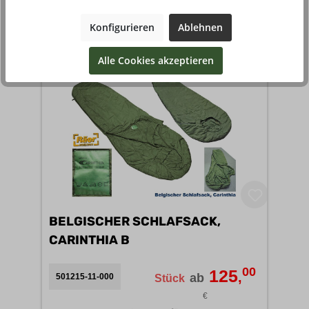
95
189
,
ab
516011-01-000
Stück
Konfigurieren
Ablehnen
€
1 Variante verfügbar
Alle Cookies akzeptieren
BELGISCHER SCHLAFSACK,
CARINTHIA B
00
125
,
ab
501215-11-000
Stück
€