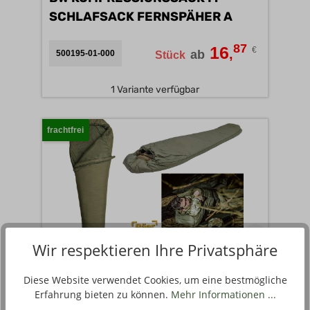
SCHLAFSACK FERNSPÄHER A
87
16
€
,
ab
500195-01-000
Stück
1 Variante verfügbar
frachtfrei
Wir respektieren Ihre Privatsphäre
SNUGPAK SCHLAFSACK SOFTIE 9
Diese Website verwendet Cookies, um eine bestmögliche
HAWK, NATO A
Erfahrung bieten zu können.
Mehr Informationen ...