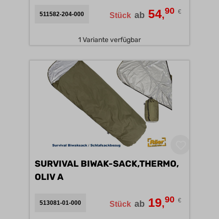
90
54
€
,
ab
511582-204-000
Stück
1 Variante verfügbar
SURVIVAL BIWAK-SACK,THERMO,
OLIV A
90
19
€
,
ab
513081-01-000
Stück