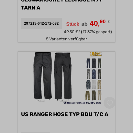
TARN A
90
40
€
,
ab
297213-642-172-082
Stück
49,50 €*
(17.37% gespart)
5 Varianten verfügbar
US RANGER HOSE TYP BDU T/C A