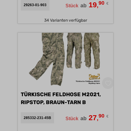
90
19
€
,
ab
29263-01-903
Stück
34 Varianten verfügbar
TÜRKISCHE FELDHOSE M2021,
RIPSTOP, BRAUN-TARN B
90
27
€
,
ab
285332-231-45B
Stück