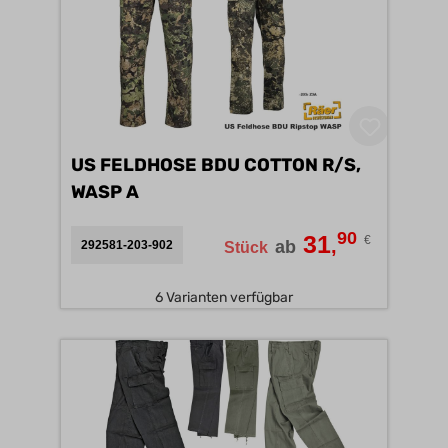
US FELDHOSE BDU COTTON R/S,
WASP A
90
31
€
,
ab
292581-203-902
Stück
6 Varianten verfügbar