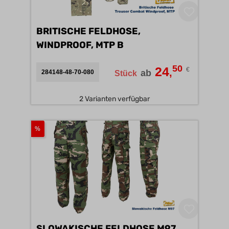
BRITISCHE FELDHOSE,
WINDPROOF, MTP B
50
24
€
,
ab
284148-48-70-080
Stück
2 Varianten verfügbar
%
SLOWAKISCHE FELDHOSE M97