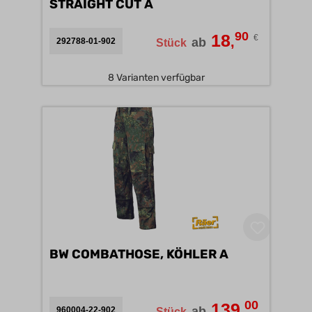
STRAIGHT CUT A
90
18
€
,
ab
292788-01-902
Stück
8 Varianten verfügbar
BW COMBATHOSE, KÖHLER A
00
139
,
ab
960004-22-902
Stück