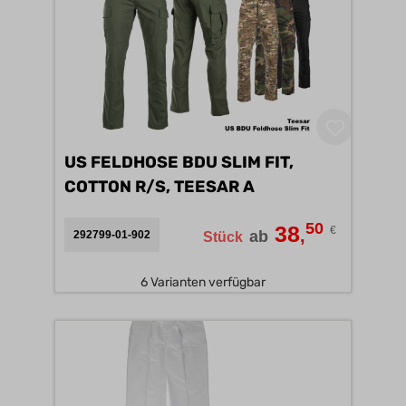
US FELDHOSE BDU SLIM FIT,
COTTON R/S, TEESAR A
50
38
€
,
ab
292799-01-902
Stück
6 Varianten verfügbar