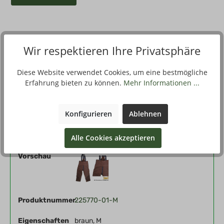
Wir respektieren Ihre Privatsphäre
Beschreibung
Die Hose ist aus superwarmen Teddyfleece gefertigt.
Diese Website verwendet Cookies, um eine bestmögliche
Ausstattung:HosenträgerNierenwärmerRV im Schritt Material:
Erfahrung bieten zu können.
Mehr Informationen ...
100 % Polyest…
Mehr
Konfigurieren
Ablehnen
Filter
Alle Cookies akzeptieren
Vorschau
Produktnummer
225770-01-M
Eigenschaften
braun, M