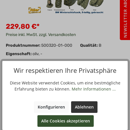
NEWSLETTER ABO
229,80 €*
Preise inkl. MwSt. zzgl. Versandkosten
Produktnummer:
500320-01-000
Qualität:
B
Eigenschaft:
oliv, -
Wir respektieren Ihre Privatsphäre
In den Warenkorb
Stück
Diese Website verwendet Cookies, um eine bestmögliche
Zum Merkzettel hinzufügen
Erfahrung bieten zu können.
Mehr Informationen ...
Konfigurieren
Ablehnen
Beschreibung
Alle Cookies akzeptieren
Modernes Britisches Armeemodell aus
Bundeswehrbeschaffung, hell-oliv. Die optimale Schlaflösung,