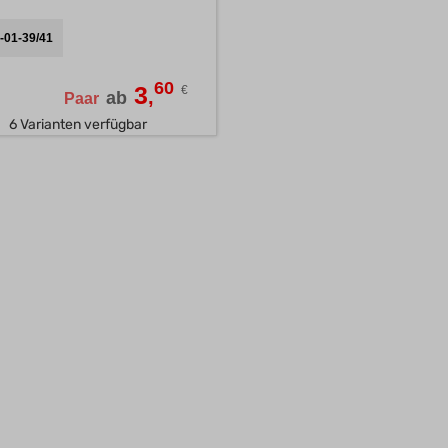
Königreich, United
-01-39/41
Kingdom, Great
Britain
60
3
€
,
ab
Paar
6 Varianten verfügbar