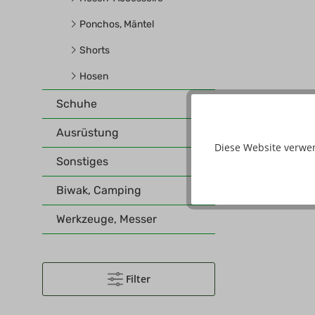
Ponchos, Mäntel
Shorts
Hosen
Schuhe
Ausrüstung
Diese Website verwe
Sonstiges
Biwak, Camping
Werkzeuge, Messer
Filter