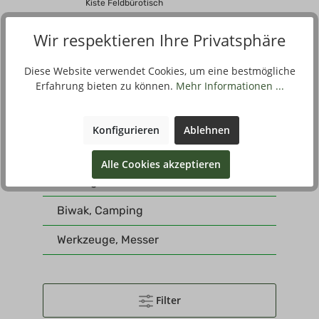
Kiste Feldbürotisch
Rundbehälter
Wir respektieren Ihre Privatsphäre
Schrank
Diese Website verwendet Cookies, um eine bestmögliche
Ladehilsmittel
Erfahrung bieten zu können.
Mehr Informationen ...
Schlafsäcke
Decken
Konfigurieren
Ablehnen
Ferngläser
Alle Cookies akzeptieren
Sonstiges
Biwak, Camping
Werkzeuge, Messer
Filter