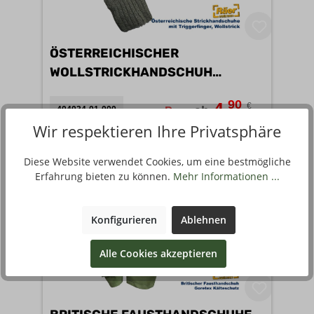
ÖSTERREICHISCHER
WOLLSTRICKHANDSCHUH
M.TRIGGERF. B
90
4
€
,
ab
404034-01-000
Paar
Wir respektieren Ihre Privatsphäre
1 Variante verfügbar
Diese Website verwendet Cookies, um eine bestmögliche
Erfahrung bieten zu können.
Mehr Informationen ...
Konfigurieren
Ablehnen
Alle Cookies akzeptieren