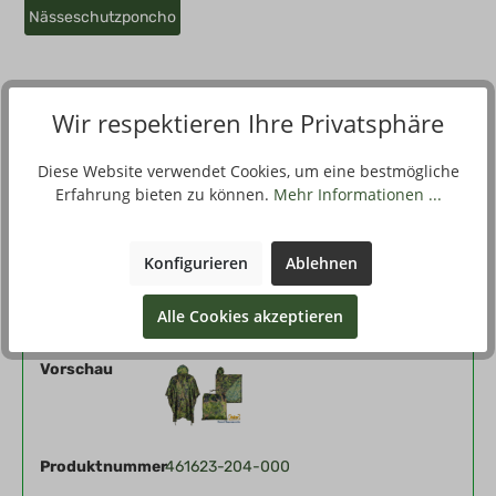
Nässeschutzponcho
Wir respektieren Ihre Privatsphäre
Beschreibung
Der klassische Poncho ist nach wie vor ein unverzichtbares
Diese Website verwendet Cookies, um eine bestmögliche
Ausrüstungsdetail, wenn es um einfachen, schnellen und
Erfahrung bieten zu können.
Mehr Informationen ...
effektiven…
Mehr
Konfigurieren
Ablehnen
Filter
Alle Cookies akzeptieren
Vorschau
Produktnummer
461623-204-000