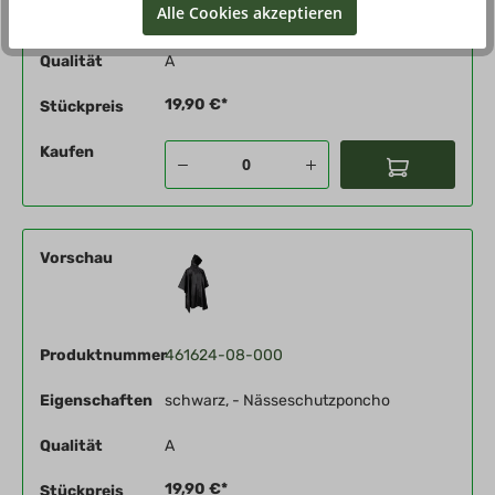
Alle Cookies akzeptieren
Eigenschaften
oliv, - Nässeschutzponcho
Qualität
A
19,90 €*
Stückpreis
Kaufen
Vorschau
Produktnummer
461624-08-000
Eigenschaften
schwarz, - Nässeschutzponcho
Qualität
A
19,90 €*
Stückpreis