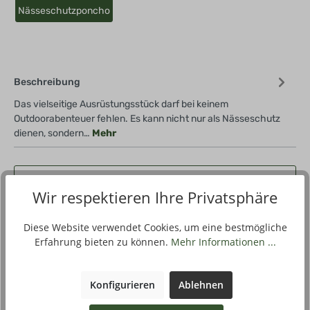
Nässeschutzponcho
Beschreibung
Das vielseitige Ausrüstungsstück darf bei keinem
Outdoorabenteuer fehlen. Es kann nicht nur als Nässeschutz
dienen, sondern…
Mehr
Filter
Wir respektieren Ihre Privatsphäre
Diese Website verwendet Cookies, um eine bestmögliche
Vorschau
Erfahrung bieten zu können.
Mehr Informationen ...
Konfigurieren
Ablehnen
Produktnummer
461624-01-000