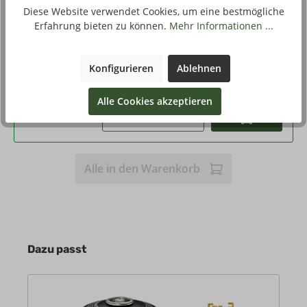
Diese Website verwendet Cookies, um eine bestmögliche
Eigenschaften
silber, - Gaskocher für Kartuschen
Erfahrung bieten zu können.
Mehr Informationen ...
Qualität
A
Konfigurieren
Ablehnen
23,90 €*
Stückpreis
Alle Cookies akzeptieren
Kaufen
Alle in den Warenkorb
Dazu passt