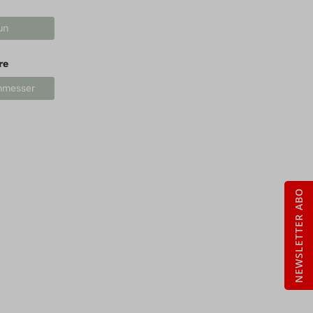
un
re
nmesser
NEWSLETTER ABO