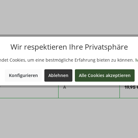
tps://b2b.herbertz.shop/
Wir respektieren Ihre Privatsphäre
Filter
ndet Cookies, um eine bestmögliche Erfahrung bieten zu können.
M
Qualität
Stück
Konfigurieren
Ablehnen
Alle Cookies akzeptieren
r
A
19,95 