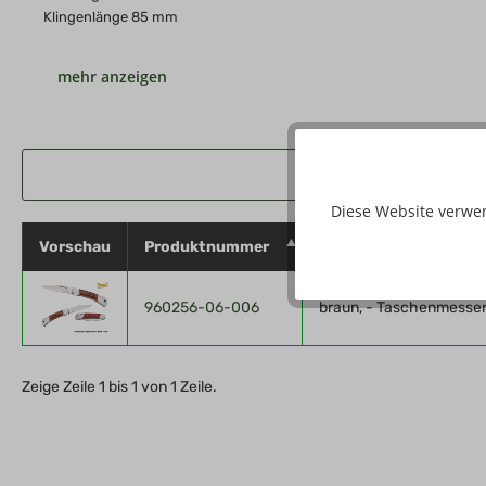
Klingenlänge 85 mm
Länge geöffnet 195 mm
Gewicht 122 g
Hersteller: Herbertz GmbH, Burgstr. 101, D - 42655 Solingen, ht
Diese Website verwe
Vorschau
Produktnummer
Eigenschaften
960256-06-006
braun, - Taschenmesse
Zeige Zeile 1 bis 1 von 1 Zeile.