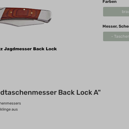
Farben
Königreich, United
bra
Kingdom, Great
Britain
Messer, Sche
- Tasche
gdtaschenmesser Back Lock A"
schenmessers
tklinge aus