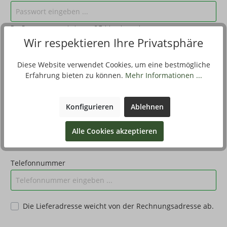
Das Passwort muss mindestens 8 Zeichen lang sein.
Wir respektieren Ihre Privatsphäre
Passwort-Bestätigung*
Diese Website verwendet Cookies, um eine bestmögliche
Erfahrung bieten zu können.
Mehr Informationen ...
Ihre Adresse
Konfigurieren
Ablehnen
Land*
Alle Cookies akzeptieren
Telefonnummer
Die Lieferadresse weicht von der Rechnungsadresse ab.