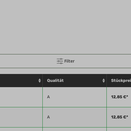
 37, D - 39590 Tangermünde, info@sturm.miltec.de
Filter
Qualität
Stückpre
A
12,85 €*
A
12,85 €*