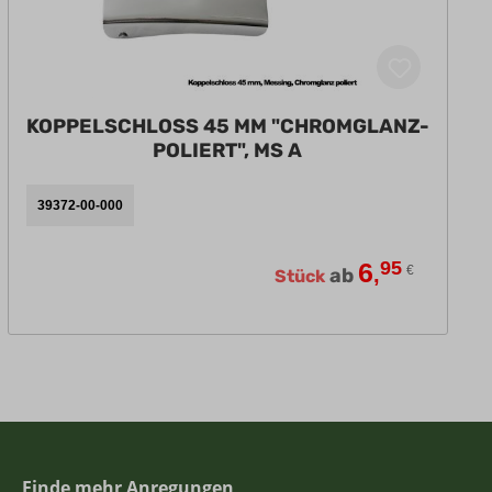
KOPPELSCHLOSS 45 MM "CHROMGLANZ-
POLIERT", MS A
39372-00-000
6
95
,
€
ab
Stück
Finde mehr Anregungen