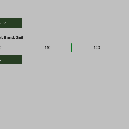
arz
, Band, Seil
0
110
120
0