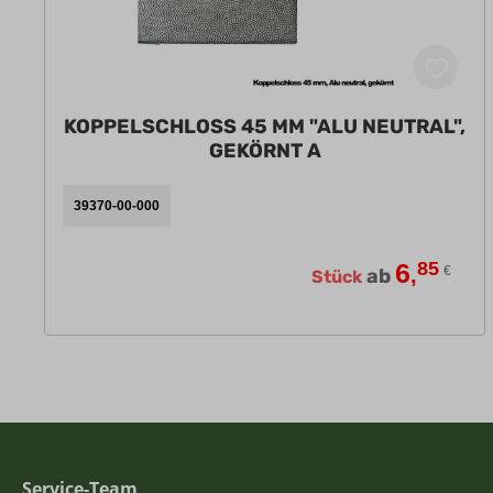
KOPPELSCHLOSS 45 MM "ALU NEUTRAL",
GEKÖRNT A
39370-00-000
6
85
,
€
ab
Stück
Service-Team