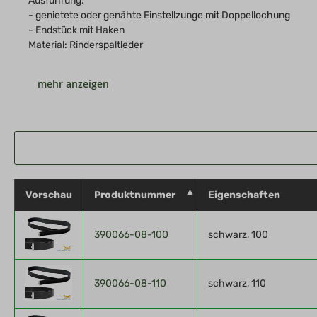
Ausführung:
- genietete oder genähte Einstellzunge mit Doppellochung
- Endstück mit Haken
Material: Rinderspaltleder
Die Größen sind in cm angegeben. (bspw. 100 = Länge 100 cm)
Hersteller: Sturm Handels GmbH, Tangermünde, Arneburger Str.
Vorschau
Produktnummer
Eigenschaften
390066-08-100
schwarz, 100
390066-08-110
schwarz, 110