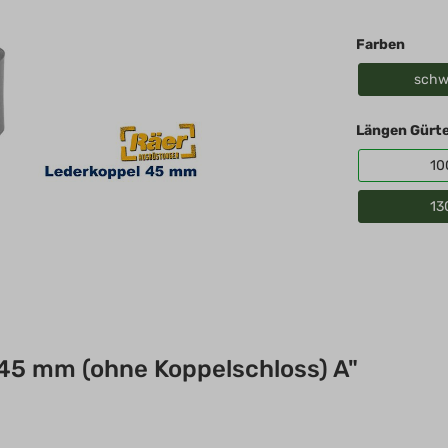
Königreich, United
Kingdom, Great
Farben
Britain
schw
Längen Gürtel
10
13
45 mm (ohne Koppelschloss) A"