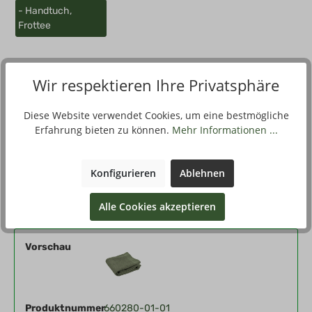
- Handtuch,
Frottee
Wir respektieren Ihre Privatsphäre
Beschreibung
Diese Website verwendet Cookies, um eine bestmögliche
Frotteehandtuch aus Behördenbeständen (Bundesdwehr,
Erfahrung bieten zu können.
Mehr Informationen ...
Bundesgrenzschutz, Bereitschaftspolizei) Sie sind wasch-,
licht-,…
Mehr
Konfigurieren
Ablehnen
Filter
Alle Cookies akzeptieren
Vorschau
Produktnummer
660280-01-01