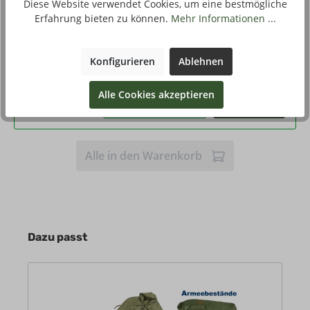
Diese Website verwendet Cookies, um eine bestmögliche
Eigenschaften
oliv, - Schlafsack 3
Erfahrung bieten zu können.
Mehr Informationen ...
Qualität
B
Konfigurieren
Ablehnen
79,90 €*
Stückpreis
Alle Cookies akzeptieren
Kaufen
Alle in den Warenkorb
Dazu passt