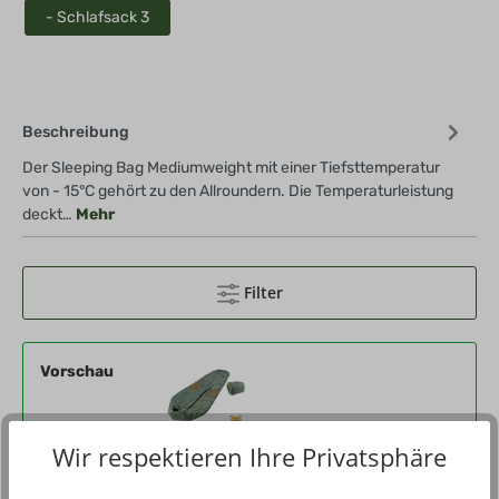
- Schlafsack 3
Beschreibung
Der Sleeping Bag Mediumweight mit einer Tiefsttemperatur
von - 15°C gehört zu den Allroundern. Die Temperaturleistung
deckt…
Mehr
Filter
Vorschau
Wir respektieren Ihre Privatsphäre
Produktnummer
501356-01-000