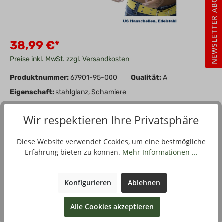
NEWSLETTER ABO
38,99 €*
Preise inkl. MwSt. zzgl. Versandkosten
Produktnummer:
67901-95-000
Qualität:
A
Eigenschaft:
stahlglanz, Scharniere
Wir respektieren Ihre Privatsphäre
In den Warenkorb
Stück
Diese Website verwendet Cookies, um eine bestmögliche
Zum Merkzettel hinzufügen
Erfahrung bieten zu können.
Mehr Informationen ...
Konfigurieren
Ablehnen
Beschreibung
Alle Cookies akzeptieren
Die Handschellenhälften sind mit Doppel-Scharnieren
verbunden. Material: - Edelstahl Hersteller: Sturm Handels