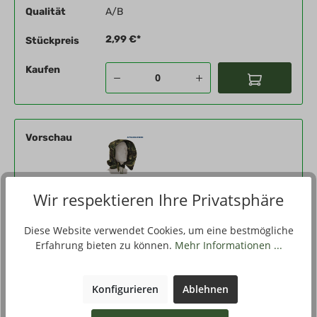
Qualität
A/B
2,99 €*
Stückpreis
Kaufen
Vorschau
Wir respektieren Ihre Privatsphäre
Produktnummer
284172-29-096
Eigenschaften
DPM-woodland, 48 - Jackenweite 96
Diese Website verwendet Cookies, um eine bestmögliche
Erfahrung bieten zu können.
Mehr Informationen ...
Qualität
A/B
2,99 €*
Stückpreis
Konfigurieren
Ablehnen
Kaufen
kommt wieder