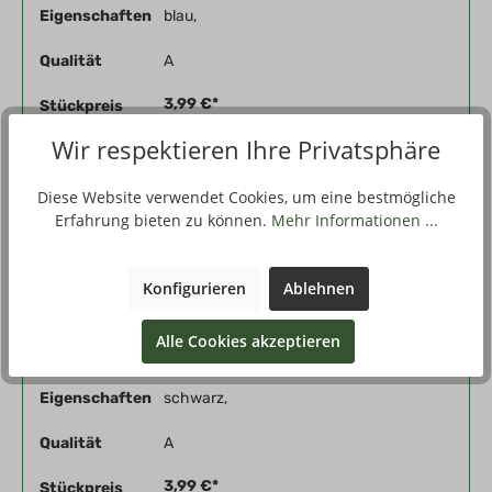
Eigenschaften
blau,
Qualität
A
3,99 €*
Stückpreis
Wir respektieren Ihre Privatsphäre
Kaufen
Diese Website verwendet Cookies, um eine bestmögliche
Erfahrung bieten zu können.
Mehr Informationen ...
Vorschau
Konfigurieren
Ablehnen
Alle Cookies akzeptieren
Produktnummer
592604-08-000
Eigenschaften
schwarz,
Qualität
A
3,99 €*
Stückpreis