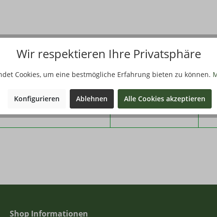
Wir respektieren Ihre Privatsphäre
Filter
ndet Cookies, um eine bestmögliche Erfahrung bieten zu können.
M
Qualität
Stü
Konfigurieren
Ablehnen
Alle Cookies akzeptieren
chüssel
A/B
2,9
Shop Informationen