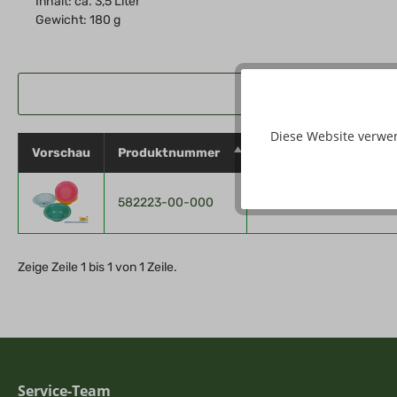
Inhalt: ca. 3,5 Liter
Gewicht: 180 g
Diese Website verwe
Vorschau
Produktnummer
Eigenschaften
582223-00-000
grün, blau, rot, gelb, - S
Zeige Zeile 1 bis 1 von 1 Zeile.
Service-Team