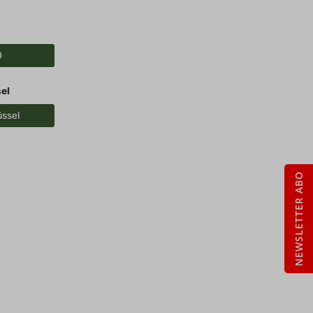
0
el
üssel
NEWSLETTER ABO