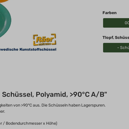
Königreich, United
Kingdom, Great
Farben
Britain
0
Tlopf, Schüss
- Sch
Schüssel, Polyamid, >90°C A/B"
igkeiten von >90°C aus. Die Schüsseln haben Lagerspuren.
ar.
er / Bodendurchmesser x Höhe)