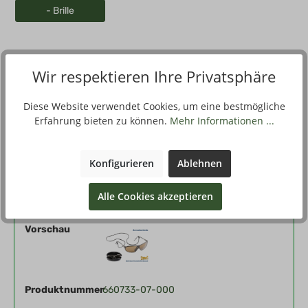
- Brille
Wir respektieren Ihre Privatsphäre
Beschreibung
Die Armee Sonnenschutzbrille ist mit Sonnenschutzgläsern EN
Diese Website verwendet Cookies, um eine bestmögliche
1836 ausgestattet für 100% UV-Schutz bis 400 nm. Die
Erfahrung bieten zu können.
Mehr Informationen ...
Schw…
Mehr
Konfigurieren
Ablehnen
Filter
Alle Cookies akzeptieren
Vorschau
Produktnummer
660733-07-000