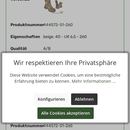
Produktnummer
444572-51-260
Eigenschaften
beige, 40 - UK 6,5 - 260
Qualität
A/B
59,85 €*
Stückpreis
Wir respektieren Ihre Privatsphäre
Kaufen
Diese Website verwendet Cookies, um eine bestmögliche
Erfahrung bieten zu können.
Mehr Informationen ...
Konfigurieren
Ablehnen
Vorschau
Alle Cookies akzeptieren
Produktnummer
444572-51-265