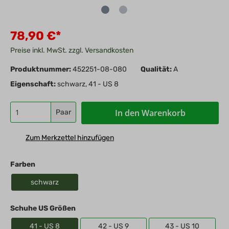
78,90 €*
Preise inkl. MwSt. zzgl. Versandkosten
Produktnummer:
452251-08-080
Qualität:
A
Eigenschaft:
schwarz, 41 - US 8
In den Warenkorb
Paar
Zum Merkzettel hinzufügen
Farben
schwarz
Schuhe US Größen
41 - US 8
42 - US 9
43 - US 10