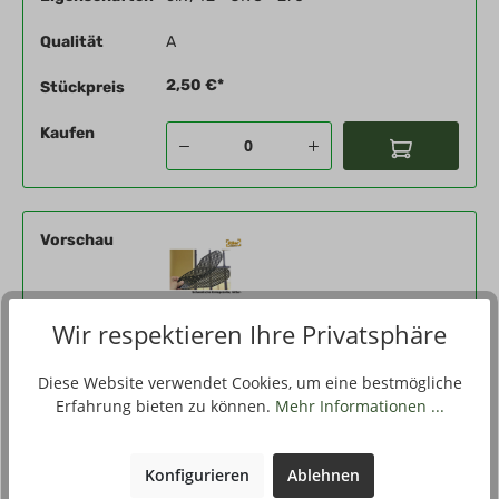
Qualität
A
2,50 €*
Stückpreis
Kaufen
Vorschau
Wir respektieren Ihre Privatsphäre
Produktnummer
45902-01-43
Diese Website verwendet Cookies, um eine bestmögliche
Eigenschaften
oliv, 43 - UK 9 - 280
Erfahrung bieten zu können.
Mehr Informationen ...
Qualität
A
2,50 €*
Konfigurieren
Ablehnen
Stückpreis