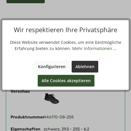
Wir respektieren Ihre Privatsphäre
Beschreibung
Da hatten die Beschaffer für die Bundeswehr eine
Diese Website verwendet Cookies, um eine bestmögliche
Erleuchtung und haben Geländesportschuhe von Adidas
Erfahrung bieten zu können.
Mehr Informationen ...
beschafft. Sie…
Mehr
Konfigurieren
Ablehnen
Filter
Alle Cookies akzeptieren
Vorschau
Produktnummer
446170-08-255
Eigenschaften
schwarz, 39,5 - 255 - 6,2