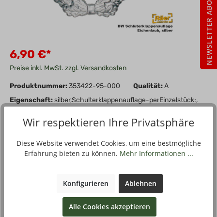
NEWSLETTER ABO
6,90 €*
Preise inkl. MwSt. zzgl. Versandkosten
Produktnummer:
353422-95-000
Qualität:
A
Eigenschaft:
silber,Schulterklappenauflage-perEinzelstück:,
Wir respektieren Ihre Privatsphäre
In den Warenkorb
Stück
Diese Website verwendet Cookies, um eine bestmögliche
Zum Merkzettel hinzufügen
Erfahrung bieten zu können.
Mehr Informationen ...
Konfigurieren
Ablehnen
Beschreibung
Alle Cookies akzeptieren
Die Schulterklappenauflage ist nach Bundeswehr Vorschrift