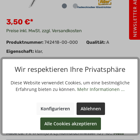
NEWSLETTER ABO
3,50 €*
Preise inkl. MwSt. zzgl. Versandkosten
Produktnummer:
742418-00-000
Qualität:
A
Eigenschaft:
klar,
Wir respektieren Ihre Privatsphäre
In den Warenkorb
Stück
Diese Website verwendet Cookies, um eine bestmögliche
Zum Merkzettel hinzufügen
Erfahrung bieten zu können.
Mehr Informationen ...
Konfigurieren
Ablehnen
Beschreibung
Alle Cookies akzeptieren
Der Glastrichter ist mit Wandstärke von ca. 2 mm hergestellt.
Maße ca. 9 x 17 cm (D x L), Rohrdruchmesser 15 / 10…
Mehr