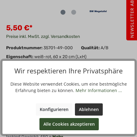
NEWSLETTER ABO
5,50 €*
Preise inkl. MwSt. zzgl. Versandkosten
Produktnummer:
35701-49-000
Qualität:
A/B
Eigenschaft:
weiß-rot, 60 x 20 cm (LxH)
Wir respektieren Ihre Privatsphäre
In den Warenkorb
Stück
Diese Website verwendet Cookies, um eine bestmögliche
Zum Merkzettel hinzufügen
Erfahrung bieten zu können.
Mehr Informationen ...
Konfigurieren
Ablehnen
Beschreibung
Alle Cookies akzeptieren
Größe: 60 x 20 cm (LxH) Materialstärke ca. 1,7 mm beidseitig
lackiert Gewicht: 450 g
Mehr