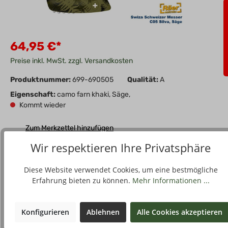
64,95 €*
Preise inkl. MwSt. zzgl. Versandkosten
Produktnummer:
699-690505
Qualität:
A
Eigenschaft:
camo farn khaki, Säge,
Kommt wieder
Zum Merkzettel hinzufügen
Wir respektieren Ihre Privatsphäre
Diese Website verwendet Cookies, um eine bestmögliche
Erfahrung bieten zu können.
Mehr Informationen ...
Beschreibung
Das dreilinige Taschenmesser SWIZA C05 SILVA Camo Farn
Khaki besitzt eine robuste Säge aus Inox-Stahl, die
Konfigurieren
Ablehnen
Alle Cookies akzeptieren
korrosionsb…
Mehr