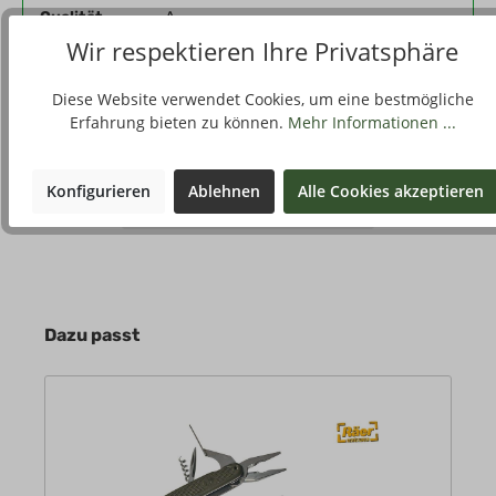
Qualität
A
Wir respektieren Ihre Privatsphäre
6,90 €*
Stückpreis
Diese Website verwendet Cookies, um eine bestmögliche
Kaufen
Erfahrung bieten zu können.
Mehr Informationen ...
Konfigurieren
Ablehnen
Alle Cookies akzeptieren
Alle in den Warenkorb
Dazu passt