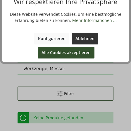
Wir respektieren Ihre Privatsphäre
Kisten
Schlafsäcke
Diese Website verwendet Cookies, um eine bestmögliche
Erfahrung bieten zu können.
Mehr Informationen ...
Decken
Ferngläser
Konfigurieren
Ablehnen
Sonstiges
Alle Cookies akzeptieren
Biwak, Camping
Werkzeuge, Messer
Filter
Keine Produkte gefunden.