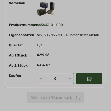
Vorschau
Produktnummer
665603-01-000
Eigenschaften
oliv, 30 x 15 x 18, - Munitionskiste Metall
Qualität
B/C
6,99 €*
Ab 1
Stück
5,84 €*
Ab 2
Stück
Kaufen
Alle in den Warenkorb