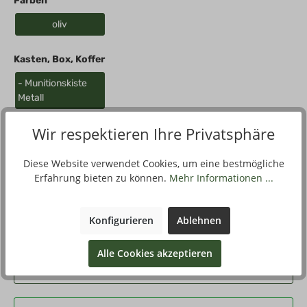
Farben
oliv
Kasten, Box, Koffer
- Munitionskiste
Metall
Wir respektieren Ihre Privatsphäre
Diese Website verwendet Cookies, um eine bestmögliche
Beschreibung
Erfahrung bieten zu können.
Mehr Informationen ...
US-Munitionskasten aus britische Armeebeständen,
Stahlblech. Seitliche Tragegriffe. Exzenter-Verschlüsse. Luft-
und wasserd…
Mehr
Konfigurieren
Ablehnen
Alle Cookies akzeptieren
Filter