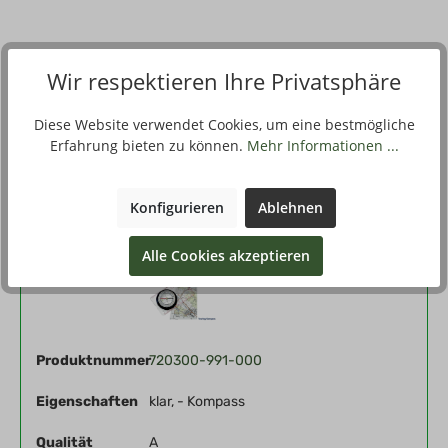
Beschreibung
Wir respektieren Ihre Privatsphäre
Ganz transparent, mit Lupe und doppelten Skylen, besonders
gut für die Kartenarbeit geeignet, drehbarer Marschrichtun…
Diese Website verwendet Cookies, um eine bestmögliche
Mehr
Erfahrung bieten zu können.
Mehr Informationen ...
Filter
Konfigurieren
Ablehnen
Alle Cookies akzeptieren
Vorschau
Produktnummer
720300-991-000
Eigenschaften
klar, - Kompass
Qualität
A