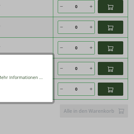
*
*
*
*
ehr Informationen ...
*
Alle in den Warenkorb