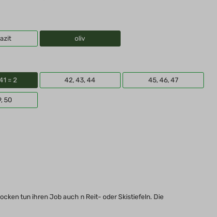
azit
oliv
41 = 2
42, 43, 44
45, 46, 47
9, 50
cken tun ihren Job auch n Reit- oder Skistiefeln. Die