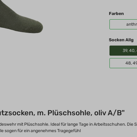
Königreich, United
Kingdom, Great
Farben
Britain
anthr
Socken Allg
39, 40, 
48, 4
zsocken, m. Plüschsohle, oliv A/B"
eswehr mit Plüschsohle. Ideal für lange Tage in Arbeitsschuhen. Die So
lle sogen für ein angenehmes Tragegefühl