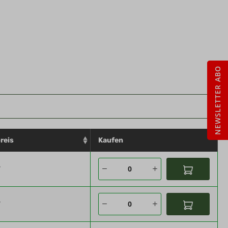
tze zum verbesserten Kälteschutz.
NEWSLETTER ABO
reis
Kaufen
*
*