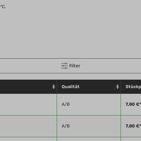
°C.
 gewährleistet eine hohe Standzeit. Frotteelaufsohe, -ferse und -spi
Filter
Qualität
Stückp
A/B
7,80 €
A/B
7,80 €