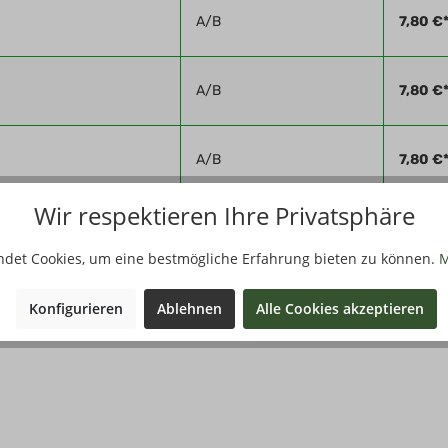
A/B
7,80 €
A/B
7,80 €
A/B
7,80 €
Wir respektieren Ihre Privatsphäre
A/B
7,80 €
ndet Cookies, um eine bestmögliche Erfahrung bieten zu können.
M
A/B
7,80 €
Konfigurieren
Ablehnen
Alle Cookies akzeptieren