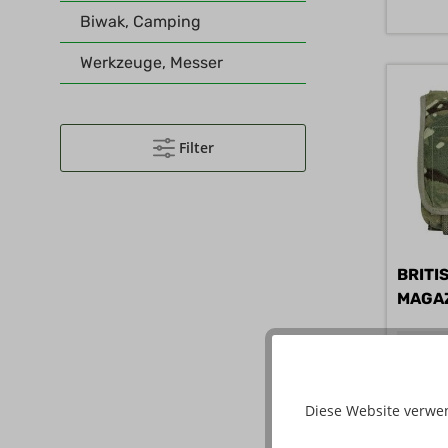
Biwak, Camping
Werkzeuge, Messer
Filter
BRITI
MAGAZ
A/B
541165
Diese Website verwe