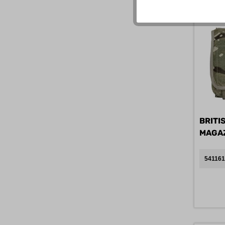
BRITI
MAGAZ
B
541161