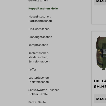
Gürteltaschen
541213
Koppeltaschen Molle
Magazintaschen,
Patronentaschen
Maskentaschen
Umhängetaschen
Kampftaschen
Kartentaschen,
Meldetaschen,
Schreibmappen
Koffer
Laptoptaschen,
HOLLÄ
Tabletttaschen
Schusswaffen-Taschen, -
Holster, -Koffer
541214
Säcke, Beutel