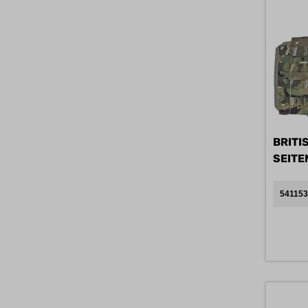
BRITI
SEIT
541153