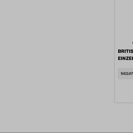
BRITI
EINZE
B
541147