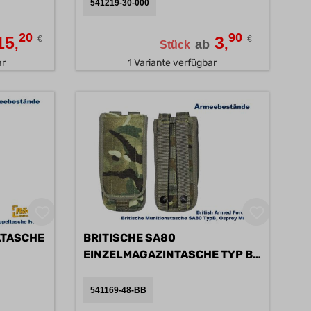
541219-30-000
20
90
15
3
€
€
,
,
ab
Stück
ar
1 Variante verfügbar
LTASCHE
BRITISCHE SA80
EINZELMAGAZINTASCHE TYP B
A/B
541169-48-BB