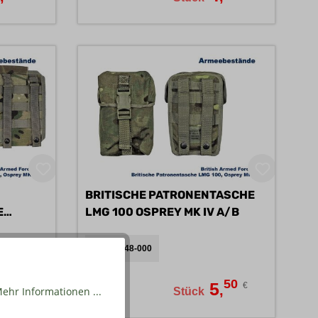
BRITISCHE PATRONENTASCHE
E
LMG 100 OSPREY MK IV A/B
541162-48-000
50
50
5
5
€
€
,
,
ehr Informationen ...
Stück