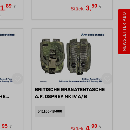
89
50
1
3
€
€
,
,
Stück
NEWSLETTER ABO
r
BRITISCHE GRANATENTASCHE
HE
A.P. OSPREY MK IV A/B
541166-48-000
95
90
2
4
€
€
,
,
Stück