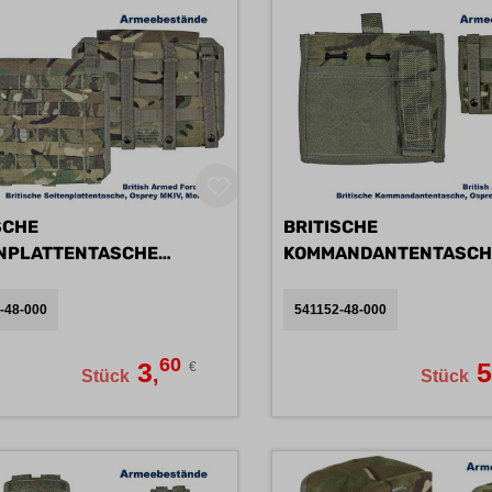
SCHE
BRITISCHE
ENPLATTENTASCHE
KOMMANDANTENTASCH
OSPREY MK IV B
OSPREY MK IV B
-48-000
541152-48-000
60
3
€
,
Stück
Stück