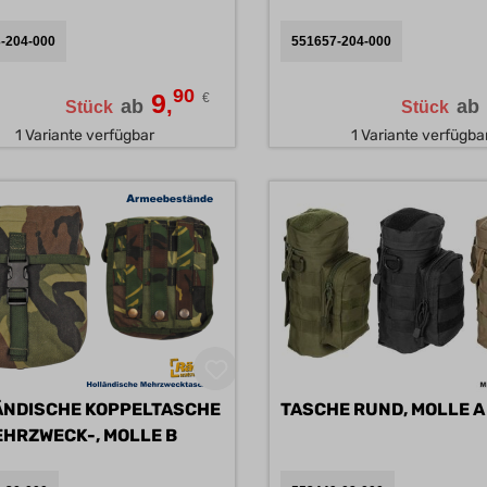
MOLLE A
Königreich, United
-204-000
551657-204-000
Kingdom, Great
Britain
90
9
€
,
ab
ab
Stück
Stück
1 Variante verfügbar
1 Variante verfügba
NDISCHE KOPPELTASCHE
TASCHE RUND, MOLLE A
MD, MEHRZWECK-, MOLLE B