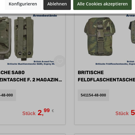
Konfigurieren
Ablehnen
Alle Cookies akzeptieren
SCHE SA80
BRITISCHE
INTASCHE F. 2 MAGAZINE
FELDFLASCHENTASCH
OSPREY MK IV B
-48-000
541154-48-000
99
2
€
,
Stück
Stück