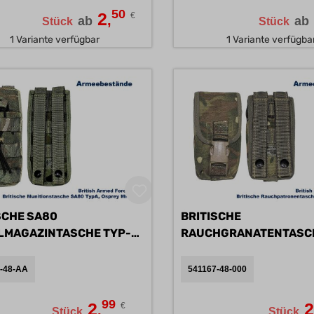
50
2
€
,
ab
ab
Stück
Stück
1 Variante verfügbar
1 Variante verfügba
SCHE SA80
BRITISCHE
LMAGAZINTASCHE TYP-A
RAUCHGRANATENTASC
OSPREY MK IV A/B
-48-AA
541167-48-000
99
2
€
,
Stück
Stück