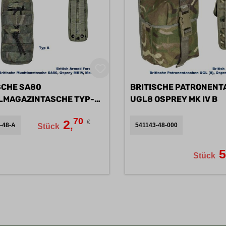
SCHE SA80
BRITISCHE PATRONENT
LMAGAZINTASCHE TYP-A
UGL8 OSPREY MK IV B
70
2
€
,
-48-A
541143-48-000
Stück
Stück