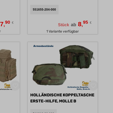
551655-204-000
90
95
7
8
€
€
,
,
ab
Stück
r
1 Variante verfügbar
HOLLÄNDISCHE KOPPELTASCHE
ERSTE-HILFE, MOLLE B