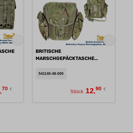
ASCHE
BRITISCHE
MARSCHGEPÄCKTASCHE
OSPREY B
541140-48-000
70
90
5
12
€
€
,
,
Stück