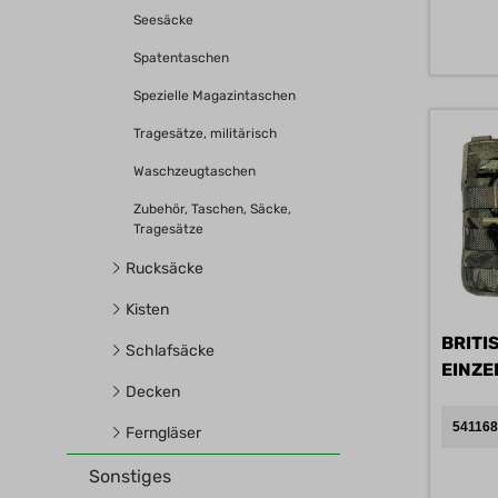
Seesäcke
Spatentaschen
Spezielle Magazintaschen
Tragesätze, militärisch
Waschzeugtaschen
Zubehör, Taschen, Säcke,
Tragesätze
Rucksäcke
Kisten
BRITI
Schlafsäcke
EINZE
Decken
A/B
541168
Ferngläser
Sonstiges