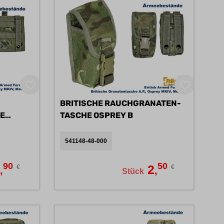
BRITISCHE RAUCHGRANATEN-
E
TASCHE OSPREY B
541148-48-000
90
50
5
2
€
€
,
,
Stück