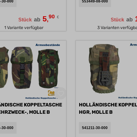
-30-000
553449-08-000
90
5
€
,
ab
ab
Stück
Stück
1 Variante verfügbar
3 Varianten verfügb
NDISCHE KOPPELTASCHE
HOLLÄNDISCHE KOPPE
SM, MEHRZWECK-, MOLLE B
HGR, MOLLE B
-30-000
541211-30-000