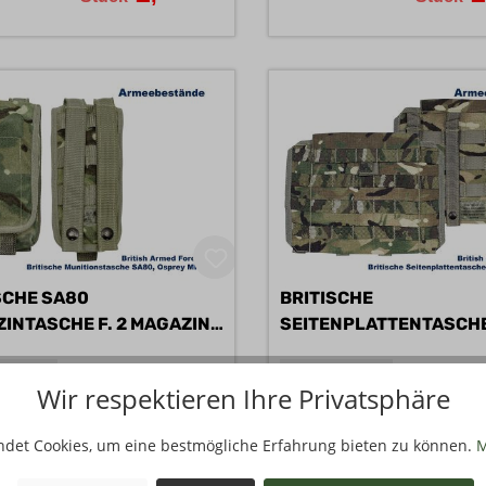
SCHE SA80
BRITISCHE
INTASCHE F. 2 MAGAZINE
SEITENPLATTENTASCH
OSPREY MK IV A/B
-48-000
541164-48-000
Wir respektieren Ihre Privatsphäre
95
3
€
,
ndet Cookies, um eine bestmögliche Erfahrung bieten zu können.
M
Stück
Stück