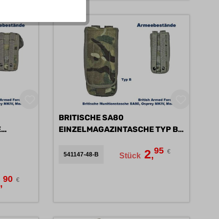
BRITISCHE SA80
E
EINZELMAGAZINTASCHE TYP B
B
95
2
€
,
541147-48-B
Stück
90
5
€
,