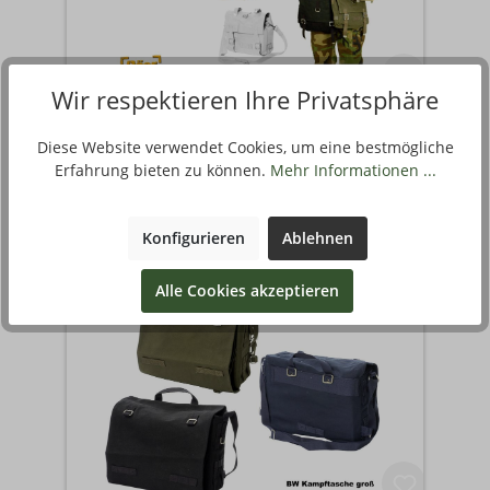
Wir respektieren Ihre Privatsphäre
BW KAMPFTASCHE KLEIN,
COTTON A
Diese Website verwendet Cookies, um eine bestmögliche
Erfahrung bieten zu können.
Mehr Informationen ...
50
13
€
,
ab
554960-01-000
Stück
Konfigurieren
Ablehnen
3 Varianten verfügbar
Alle Cookies akzeptieren