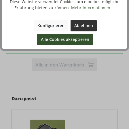
Diese Website verwendet Cookies, um eine bestmögliche
Eigenschaften
Schwarz, - Handkoffer
Erfahrung bieten zu können.
Mehr Informationen ...
Qualität
A
Konfigurieren
Ablehnen
31,90 €*
Stückpreis
Alle Cookies akzeptieren
Kaufen
Alle in den Warenkorb
Dazu passt