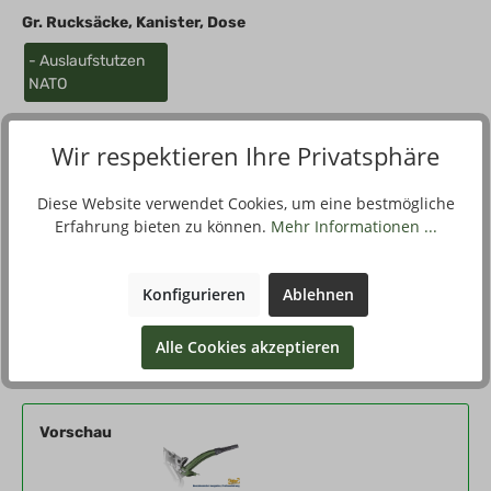
Gr. Rucksäcke, Kanister, Dose
- Auslaufstutzen
NATO
Wir respektieren Ihre Privatsphäre
Beschreibung
Diese Website verwendet Cookies, um eine bestmögliche
Erfahrung bieten zu können.
Mehr Informationen ...
Der Ausgießer ist tropffrei und dicht mit dem Kanister
abschließend. Verzinkter Stahl.Das Ende des Stutzens besitzt
einen b…
Mehr
Konfigurieren
Ablehnen
Alle Cookies akzeptieren
Filter
Vorschau