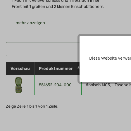
1 Fach mit Reißverschluss und 1 Netzfach innen
Front mit 1 großen und 2 kleinen Einschubfächern,
Knopfabdekpatte mit Klettflauschpatch ca. 6 x 4 cm sowie Mo
Molle-Aufnahmeschlaufen hinten
2 Molle-Befestigungsschlaufen mit Druckknopf hinten
Inkl. kleinem "First Aid" Klettpatch
Maße: ca. 12 x 17 x 6 cm (B x H x T)
Gewicht: ca. 195 g
Material: 100 % Polyester
Diese Website verwe
Vorschau
Produktnummer
Eigenschaften
Hersteller: Max Fuchs AG, Industriestr. 1, D - 94078 Freyung, 
551652-204-000
finnisch M05, - Tasche 
Zeige Zeile 1 bis 1 von 1 Zeile.