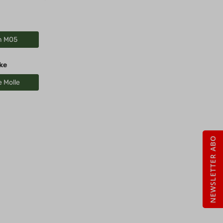
ch M05
ke
e Molle
NEWSLETTER ABO