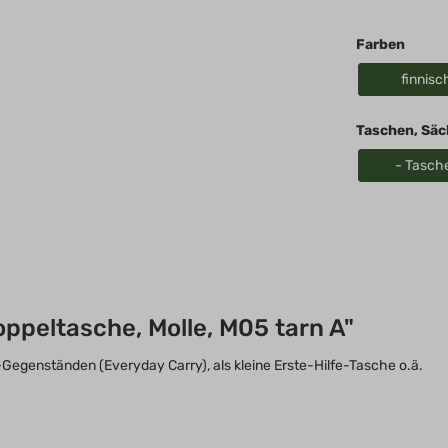
Königreich, United
Kingdom, Great
Farben
Britain
finnis
Taschen, Säc
- Tasch
peltasche, Molle, M05 tarn A"
-Gegenständen (Everyday Carry), als kleine Erste-Hilfe-Tasche o.ä.