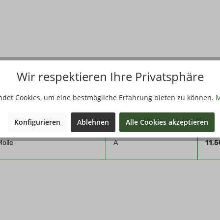
lle-Aufnahmeschlaufen
Wir respektieren Ihre Privatsphäre
Filter
ndet Cookies, um eine bestmögliche Erfahrung bieten zu können.
M
Qualität
Stü
Konfigurieren
Ablehnen
Alle Cookies akzeptieren
info@max-fuchs.de
Molle
A
11,5