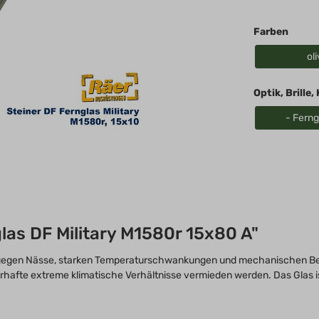
Königreich, United
Kingdom, Great
Farben
Britain
oli
Optik, Brille
- Ferng
las DF Military M1580r 15x80 A"
enz gegen Nässe, starken Temperaturschwankungen und mechanischen Be
hafte extreme klimatische Verhältnisse vermieden werden. Das Glas is