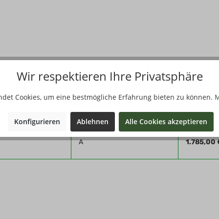
Wir respektieren Ihre Privatsphäre
Filter
ndet Cookies, um eine bestmögliche Erfahrung bieten zu können.
M
448 Bayreuth, customer-service@steiner.de
Qualität
Stückpre
Konfigurieren
Ablehnen
Alle Cookies akzeptieren
A
1.785,00 