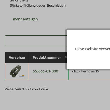
Strichplatte
Stickstofffüllung gegen Beschlagen
Vergrößerung 15-fach
Temperaturbereich -40 bis +80 °C
Sehfeld auf 1000 Meter 80 m
Gewicht ohne Gurt: 1970 g
Maße 310 x 230 mm (L x B)
Diese Website verwe
Hersteller: Steiner Optik GmbH, Dr.-Hans-Frisch-Str. 9, D - 95
Vorschau
Produktnummer
Eigenschaften
665366-01-000
oliv, - Fernglas 15
Zeige Zeile 1 bis 1 von 1 Zeile.