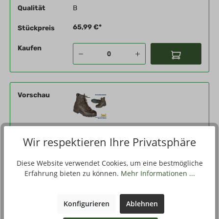
Qualität
B
65,99 €*
Stückpreis
Kaufen
Vorschau
Produktnummer
442722-06-080
Wir respektieren Ihre Privatsphäre
Eigenschaften
braun, 42 - UK 8 - 270
Diese Website verwendet Cookies, um eine bestmögliche
Erfahrung bieten zu können.
Mehr Informationen ...
Qualität
B
65,99 €*
Stückpreis
Konfigurieren
Ablehnen
Kaufen