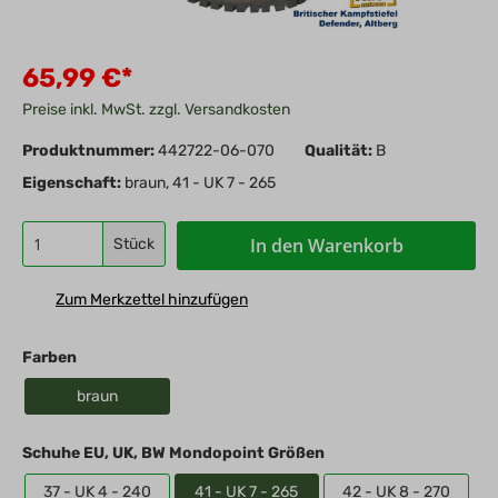
65,99 €*
Preise inkl. MwSt. zzgl. Versandkosten
Produktnummer:
442722-06-070
Qualität:
B
Eigenschaft:
braun, 41 - UK 7 - 265
In den Warenkorb
Stück
Zum Merkzettel hinzufügen
Farben
braun
Schuhe EU, UK, BW Mondopoint Größen
37 - UK 4 - 240
41 - UK 7 - 265
42 - UK 8 - 270