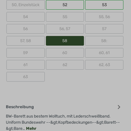
50, Einzelstück
52
53
54
55
55, 56
56
56, 57
57
57, 58
58
58:
59
60
60, 61
61
62
62, 63
63
Beschreibung
BW-Barett aus bestem Wolltuch, mit Lederschweißband.
Uniform Bundeswehr --&gt;Kopfbedeckungen--&gt;Barett--
&gt;Bare…
Mehr