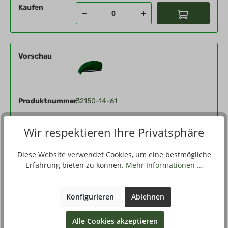
Kaufen
Vorschau
Produktnummer
32150-14-61
Eigenschaften
jägergrün, 60, 61
Wir respektieren Ihre Privatsphäre
Qualität
B
Diese Website verwendet Cookies, um eine bestmögliche
4,99 €*
Stückpreis
Erfahrung bieten zu können.
Mehr Informationen ...
Kaufen
Konfigurieren
Ablehnen
Alle Cookies akzeptieren